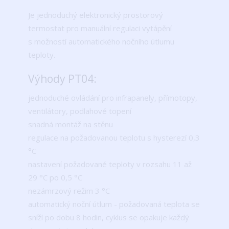
Je jednoduchý elektronický prostorový
termostat pro manuální regulaci vytápění
s možností automatického nočního útlumu
teploty.
Výhody PT04:
jednoduché ovládání pro infrapanely, přímotopy,
ventilátory, podlahové topení
snadná montáž na stěnu
regulace na požadovanou teplotu s hysterezí 0,3
°C
nastavení požadované teploty v rozsahu 11 až
29 °C po 0,5 °C
nezámrzový režim 3 °C
automatický noční útlum - požadovaná teplota se
sníží po dobu 8 hodin, cyklus se opakuje každý