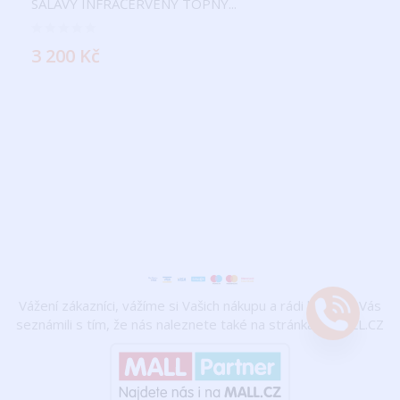
SÁLAVÝ INFRAČERVENÝ TOPNÝ...
3 200 Kč
Vážení zákazníci, vážíme si Vašich nákupu a rádi bychom Vás
Vyžáde
seznámili s tím, že nás naleznete také na stránkách MALL.CZ