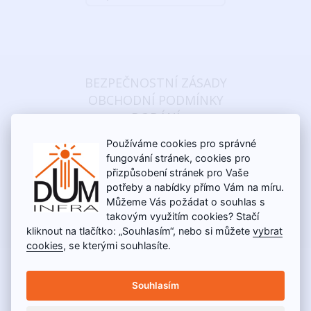
BEZPEČNOSTNÍ ZÁSADY
OBCHODNÍ PODMÍNKY
DODÁNÍ
KONTAKT
Používáme cookies pro správné
REKLAMAČNÍ ŘÁD
fungování stránek, cookies pro
CERTIFIKÁTY
přizpůsobení stránek pro Vaše
potřeby a nabídky přímo Vám na míru.
Můžeme Vás požádat o souhlas s
takovým využitím cookies? Stačí
kliknout na tlačítko: „Souhlasím“, nebo si můžete
vybrat
cookies
, se kterými souhlasíte.
Souhlasím