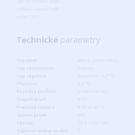
den ve stejnou dobu
indikace sepnutí relé
režim TEST
Technické
parametry
Napájení
síťové (230V/50Hz)
Typ termostatu
drátový
Typ regulace
hystereze (0,3°C)
Přesnost
0,5 °C
Rozměry (DxŠxH)
81x81x30 mm
Stupeň krytí
IP20
Pracovní teplota
0 °C až 40 °C
Spínací prvek
relé
Výstup
16 A / 250 VAC
Teplotní změny na den
1